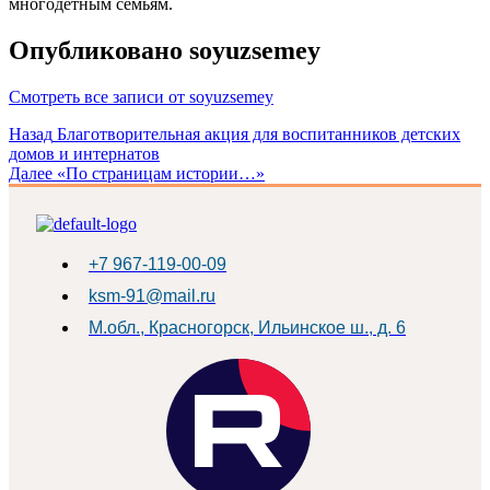
многодетным семьям.
Опубликовано
soyuzsemey
Смотреть все записи от soyuzsemey
Навигация
Назад
Благотворительная акция для воспитанников детских
домов и интернатов
по
Далее
«По страницам истории…»
записям
+7 967-119-00-09
ksm-91@mail.ru
М.обл., Красногорск, Ильинское ш., д. 6