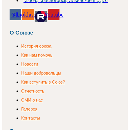
М.обл., Красногорск, Ильинское ш., д. 6
Odnoklassniki
Vk
Youtube
О Союзе
История союза
Как нам помочь
Новости
Наши добровольцы
Как вступить в Союз?
Отчетность
СМИ о нас
Галерея
Контакты