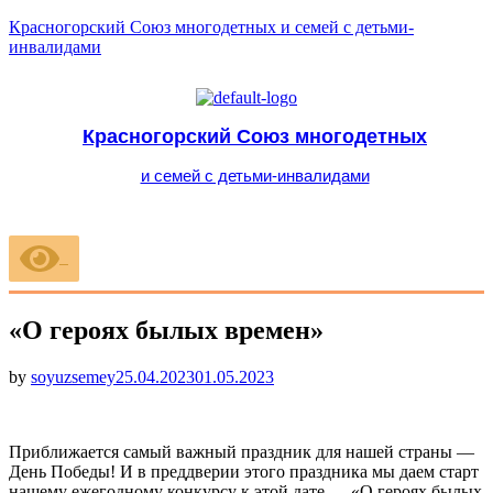
Красногорский Союз многодетных и семей с детьми-
инвалидами
Красногорский Союз многодетных
и семей с детьми-инвалидами
Меню
«О героях былых времен»
Опубликовано
by
soyuzsemey
25.04.2023
01.05.2023
Приближается самый важный праздник для нашей страны —
День Победы! И в преддверии этого праздника мы даем старт
нашему ежегодному конкурсу к этой дате — «О героях былых