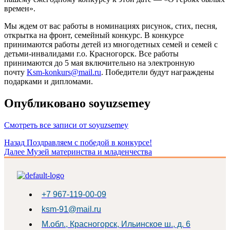
времен».
Мы ждем от вас работы в номинациях рисунок, стих, песня,
открытка на фронт, семейный конкурс. В конкурсе
принимаются работы детей из многодетных семей и семей с
детьми-инвалидами г.о. Красногорск. Все работы
принимаются до 5 мая включительно на электронную
почту
Ksm-konkurs@mail.ru
. Победители будут награждены
подарками и дипломами.
Опубликовано
soyuzsemey
Смотреть все записи от soyuzsemey
Навигация
Назад
Поздравляем с победой в конкурсе!
Далее
Музей материнства и младенчества
по
записям
+7 967-119-00-09
ksm-91@mail.ru
М.обл., Красногорск, Ильинское ш., д. 6