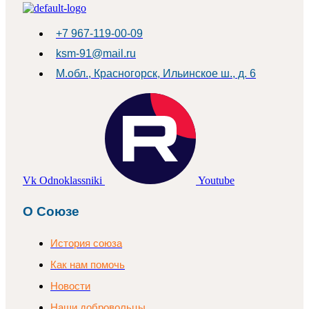
+7 967-119-00-09
ksm-91@mail.ru
М.обл., Красногорск, Ильинское ш., д. 6
Vk
Odnoklassniki
Youtube
О Союзе
История союза
Как нам помочь
Новости
Наши добровольцы