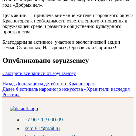
года «Добрых дел».
Цель акции — привлечь внимание жителей городского округа
Красногорск к необходимости ответственного отношения к
окружающей среде и развитие общественно-культурного
пространства.
Благодарим за активное участие в экологической акции
семью Суворовых, Назыровых, Орозовых и Сориных!
Опубликовано
soyuzsemey
Смотреть все записи от soyuzsemey
Навигация
Назад
День защиты детей в г.о. Красногорск
Далее
Фестиваль народного искусства «Хранители наследия
по
России»
записям
+7 967-119-00-09
ksm-91@mail.ru