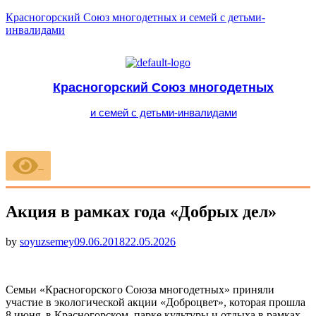
Красногорский Союз многодетных и семей с детьми-
инвалидами
Красногорский Союз многодетных
и семей с детьми-инвалидами
Меню
Акция в рамках года «Добрых дел»
Опубликовано
by
soyuzsemey
09.06.2018
22.05.2026
Семьи «Красногорского Союза многодетных» приняли
участие в экологической акции «Доброцвет», которая прошла
8 июня в Красногорском парке культуры и отдыха в рамках