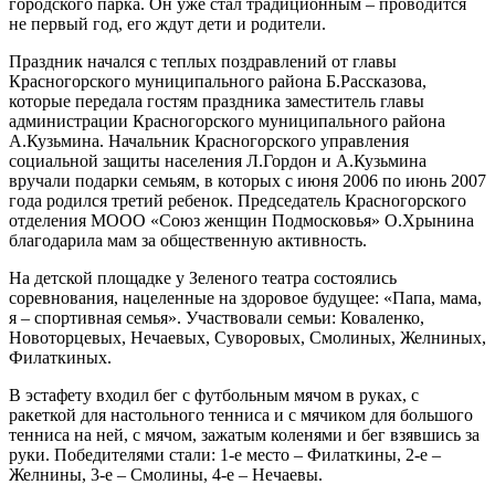
городского парка. Он уже стал традиционным – проводится
не первый год, его ждут дети и родители.
Праздник начался с теплых поздравлений от главы
Красногорского муниципального района Б.Рассказова,
которые передала гостям праздника заместитель главы
администрации Красногорского муниципального района
А.Кузьмина. Начальник Красногорского управления
социальной защиты населения Л.Гордон и А.Кузьмина
вручали подарки семьям, в которых с июня 2006 по июнь 2007
года родился третий ребенок. Председатель Красногорского
отделения МООО «Союз женщин Подмосковья» О.Хрынина
благодарила мам за общественную активность.
На детской площадке у Зеленого театра состоялись
соревнования, нацеленные на здоровое будущее: «Папа, мама,
я – спортивная семья». Участвовали семьи: Коваленко,
Новоторцевых, Нечаевых, Суворовых, Смолиных, Желниных,
Филаткиных.
В эстафету входил бег с футбольным мячом в руках, с
ракеткой для настольного тенниса и с мячиком для большого
тенниса на ней, с мячом, зажатым коленями и бег взявшись за
руки. Победителями стали: 1-е место – Филаткины, 2-е –
Желнины, 3-е – Смолины, 4-е – Нечаевы.