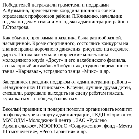
Победителей награждали грамотами и подарками
А.Кузьмина, председатель координационного совета
отраслевых профсоюзов района Л.Клименко, начальник
отдела по делам семьи и молодежи администрации района
Г.Столярова.
Как обычно, программа праздника была разнообразной,
насыщенной. Кроме спортивного, состоялись конкурсы на
знание правил дорожного движения, рисунков на асфальте,
дартсу. Потом выступали творческие коллективы
молодежного клуба «Досуг» и его нахабинского филиала,
фольклорный ансамбль «Любушата», студия современного
танца «Карнавал», эстрадного танца «Микс» и др.
Завершился праздник подарком от администрации района –
«Надувное шоу Питиновых». Клоуны, лучшие друзья детей,
смешили, разрешали выходить на сцену ребятам плясать,
кувыркаться – в общем, баловаться.
Веселый праздник и подарки помогли организовать комитет
по физкультуре и спорту администрации, ГКДЦ «Горизонт»,
МУСОДМ «Молодежный центр», ЗАО «Рублево-
Архангельское», МООРКОиС «Содружество», фонд «Мечта
III тысячелетия», «Ресо-Гарантия» и др.