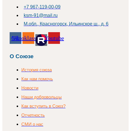
+7 967-119-00-09
ksm-91@mail.ru
М.обл., Красногорск, Ильинское ш., д. 6
Odnoklassniki
Vk
Youtube
О Союзе
История союза
Как нам помочь
Новости
Наши добровольцы
Как вступить в Союз?
Отчетность
СМИ о нас